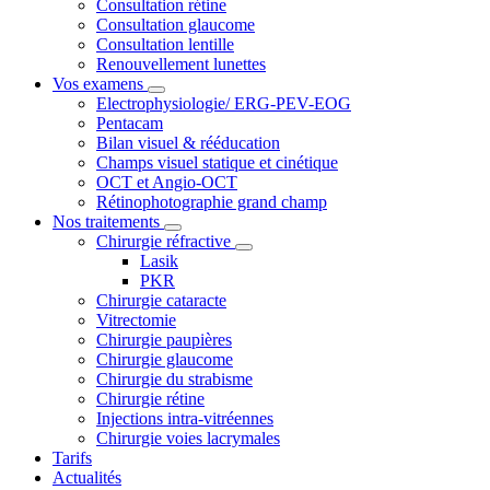
Consultation rétine
Consultation glaucome
Consultation lentille
Renouvellement lunettes
Vos examens
Electrophysiologie/ ERG-PEV-EOG
Pentacam
Bilan visuel & rééducation
Champs visuel statique et cinétique
OCT et Angio-OCT
Rétinophotographie grand champ
Nos traitements
Chirurgie réfractive
Lasik
PKR
Chirurgie cataracte
Vitrectomie
Chirurgie paupières
Chirurgie glaucome
Chirurgie du strabisme
Chirurgie rétine
Injections intra-vitréennes
Chirurgie voies lacrymales
Tarifs
Actualités