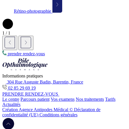
Rétino-photographie
1
/
1
prendre rendez-vous
Informations pratiques
304 Rue Auguste Badin, Barentin, France
02 85 29 69 19
PRENDRE RENDEZ-VOUS
Le centre
Parcours patient
Vos examens
Nos traitements
Tarifs
Actualités
Création Agence Antipodes Médical ©
Déclaration de
confidentialité (UE)
Conditions générales