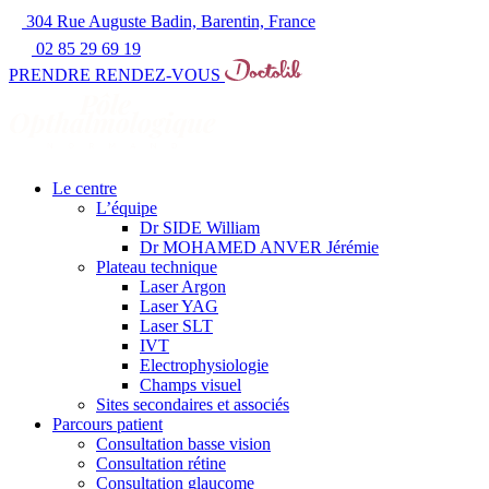
304 Rue Auguste Badin, Barentin, France
02 85 29 69 19
PRENDRE RENDEZ-VOUS
Le centre
L’équipe
Dr SIDE William
Dr MOHAMED ANVER Jérémie
Plateau technique
Laser Argon
Laser YAG
Laser SLT
IVT
Electrophysiologie
Champs visuel
Sites secondaires et associés
Parcours patient
Consultation basse vision
Consultation rétine
Consultation glaucome