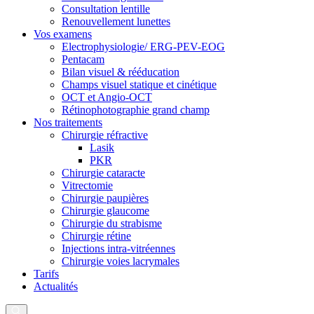
Consultation lentille
Renouvellement lunettes
Vos examens
Electrophysiologie/ ERG-PEV-EOG
Pentacam
Bilan visuel & rééducation
Champs visuel statique et cinétique
OCT et Angio-OCT
Rétinophotographie grand champ
Nos traitements
Chirurgie réfractive
Lasik
PKR
Chirurgie cataracte
Vitrectomie
Chirurgie paupières
Chirurgie glaucome
Chirurgie du strabisme
Chirurgie rétine
Injections intra-vitréennes
Chirurgie voies lacrymales
Tarifs
Actualités